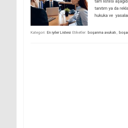
tam listesi aşağıda
tanıtım ya da rekl
hukuka ve yasalar
Kategori:
En iyiler Listesi
Etiketler:
boşanma avukatı
,
boşan