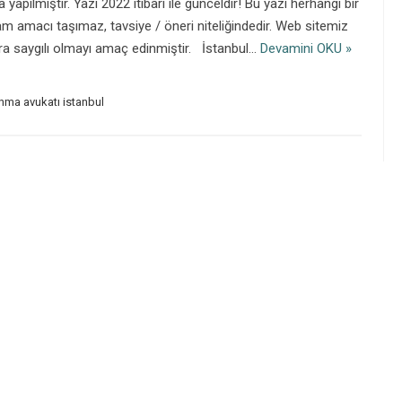
 yapılmıştır. Yazı 2022 itibarı ile günceldir! Bu yazı herhangi bir
am amacı taşımaz, tavsiye / öneri niteliğindedir. Web sitemiz
a saygılı olmayı amaç edinmiştir. İstanbul…
Devamini OKU »
ma avukatı istanbul