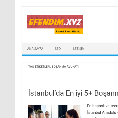
Skip to content
ANA SAYFA
SEO
İLETIŞIM
TAG ETIKETLERI:
BOŞANMA AVUKATI
İstanbul’da En iyi 5+ Boşa
En başarılı ve tec
İstanbul Anadolu v