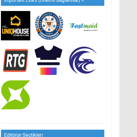
Important Links (Önemli Bağlantılar) ✓
Editörün Seçtikleri