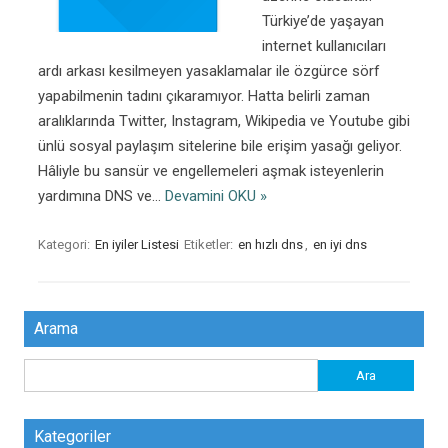
Türkiye’de yaşayan
internet kullanıcıları
ardı arkası kesilmeyen yasaklamalar ile özgürce sörf
yapabilmenin tadını çıkaramıyor. Hatta belirli zaman
aralıklarında Twitter, Instagram, Wikipedia ve Youtube gibi
ünlü sosyal paylaşım sitelerine bile erişim yasağı geliyor.
Hâliyle bu sansür ve engellemeleri aşmak isteyenlerin
yardımına DNS ve…
Devamini OKU »
Kategori:
En iyiler Listesi
Etiketler:
en hızlı dns
,
en iyi dns
Arama
Arama:
Kategoriler