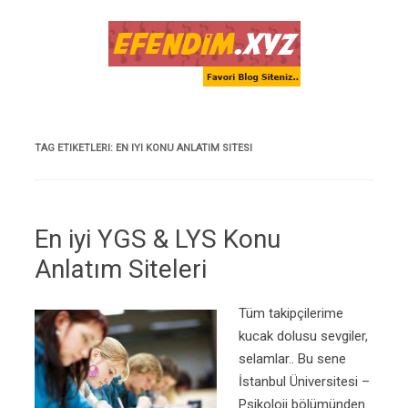
Skip to content
TAG ETIKETLERI:
EN IYI KONU ANLATIM SITESI
En iyi YGS & LYS Konu
Anlatım Siteleri
Tüm takipçilerime
kucak dolusu sevgiler,
selamlar.. Bu sene
İstanbul Üniversitesi –
Psikoloji bölümünden