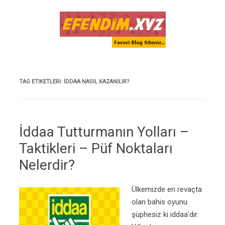
Skip to content
TAG ETIKETLERI:
İDDAA NASIL KAZANILIR?
İddaa Tutturmanın Yolları –
Taktikleri – Püf Noktaları
Nelerdir?
Ülkemizde en revaçta
olan bahis oyunu
şüphesiz ki iddaa’dır.