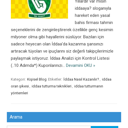
Yıllardır var mısın
iddaaya? sloganıyla
hareket eden yasal
bahis firması tahmin
seçeneklerini de zenginleştirerek özellikle genç kesimin
milyoner olma gibi hayallerini süslüyor. Bazıları için
sadece heyecan olan İddaa’da kazanma şansınızı
artıracak tüyoları ve ipuçlarını siz değerli takipçilerimizle
paylaşmak istiyoruz. İddaa Analizi için Kontrol Listesi
(..10 Adımda*) Kuponlarınızı…
Devamini OKU »
Kategori:
Kişisel Blog
Etiketler:
İddaa Nasıl Kazanılır?
,
iddaa
oran şikesi
,
iddaa tutturma teknikleri
,
iddaa tutturmanın
yöntemleri
Arama