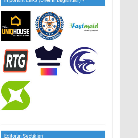
Important Links (Önemli Bağlantılar) ✓
Editörün Seçtikleri