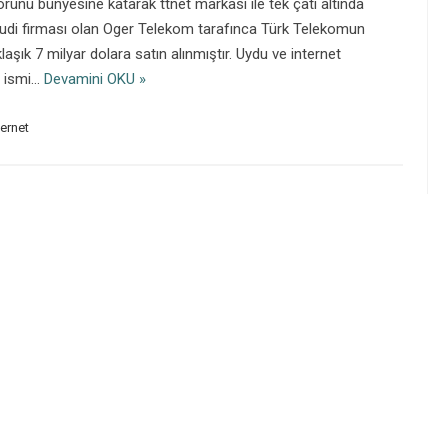
ünü bünyesine katarak ttnet markası ile tek çatı altında
Suudi firması olan Oger Telekom tarafınca Türk Telekomun
laşık 7 milyar dolara satın alınmıştır. Uydu ve internet
t ismi…
Devamini OKU »
ernet