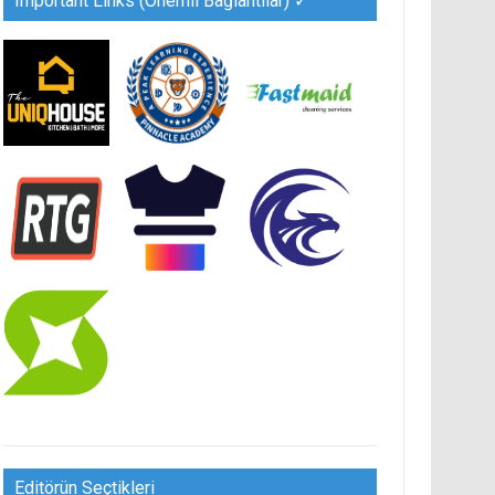
Important Links (Önemli Bağlantılar) ✓
Editörün Seçtikleri