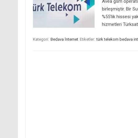
Avea gsm operatör
birleşmiştir. Bir 
%55’lik hissesi yak
hizmetleri Türksa
Kategori:
Bedava İnternet
Etiketler:
türk telekom bedava int