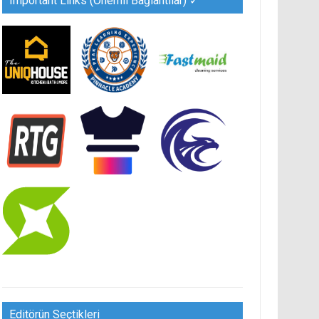
Important Links (Önemli Bağlantılar) ✓
Editörün Seçtikleri