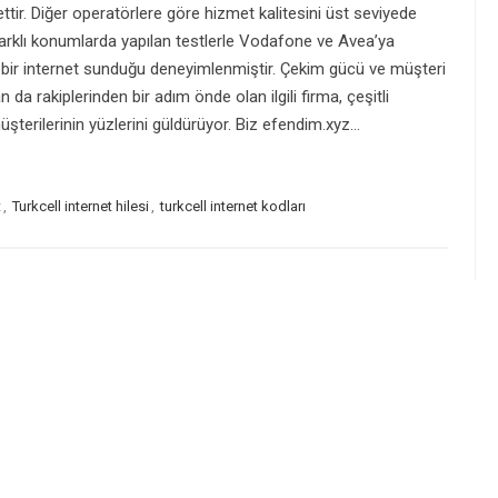
kettir. Diğer operatörlere göre hizmet kalitesini üst seviyede
farklı konumlarda yapılan testlerle Vodafone ve Avea’ya
ı bir internet sunduğu deneyimlenmiştir. Çekim gücü ve müşteri
da rakiplerinden bir adım önde olan ilgili firma, çeşitli
şterilerinin yüzlerini güldürüyor. Biz efendim.xyz…
t
,
Turkcell internet hilesi
,
turkcell internet kodları