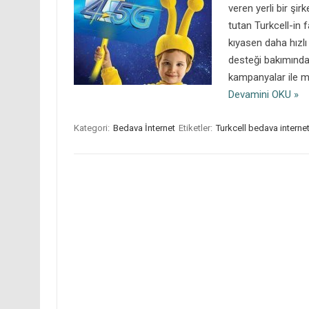
veren yerli bir şir
tutan Turkcell-in 
kıyasen daha hızl
desteği bakımından 
kampanyalar ile mü
Devamini OKU »
Kategori:
Bedava İnternet
Etiketler:
Turkcell bedava interne