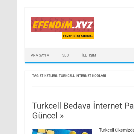
Skip to content
ANA SAYFA
SEO
İLETIŞIM
TAG ETIKETLERI:
TURKCELL INTERNET KODLARI
Turkcell Bedava İnternet P
Güncel »
Turkcell ülkemizd