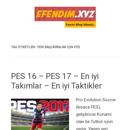
Skip to content
TAG ETIKETLERI:
YENI BAŞLAYANLAR IÇIN PES
PES 16 – PES 17 – En iyi
Takımlar – En iyi Taktikler
Pro Evolution Soccer
(kısaca PES),
geliştiricisi Konami
olan bir futbol oyun
serisi. Yapım yeri