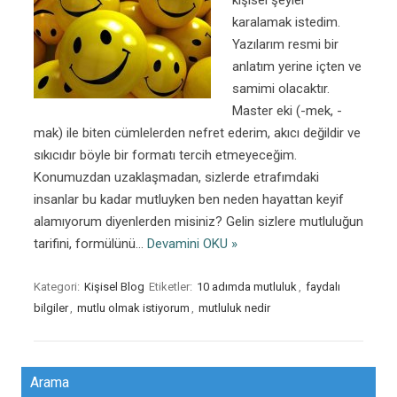
kişisel şeyler
karalamak istedim.
Yazılarım resmi bir
anlatım yerine içten ve
samimi olacaktır.
Master eki (-mek, -
mak) ile biten cümlelerden nefret ederim, akıcı değildir ve
sıkıcıdır böyle bir formatı tercih etmeyeceğim.
Konumuzdan uzaklaşmadan, sizlerde etrafımdaki
insanlar bu kadar mutluyken ben neden hayattan keyif
alamıyorum diyenlerden misiniz? Gelin sizlere mutluluğun
tarifini, formülünü…
Devamini OKU »
Kategori:
Kişisel Blog
Etiketler:
10 adımda mutluluk
,
faydalı
bilgiler
,
mutlu olmak istiyorum
,
mutluluk nedir
Arama