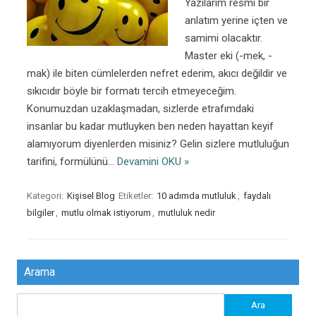
Yazılarım resmi bir
anlatım yerine içten ve
samimi olacaktır.
Master eki (-mek, -
mak) ile biten cümlelerden nefret ederim, akıcı değildir ve
sıkıcıdır böyle bir formatı tercih etmeyeceğim.
Konumuzdan uzaklaşmadan, sizlerde etrafımdaki
insanlar bu kadar mutluyken ben neden hayattan keyif
alamıyorum diyenlerden misiniz? Gelin sizlere mutluluğun
tarifini, formülünü…
Devamini OKU »
Kategori:
Kişisel Blog
Etiketler:
10 adımda mutluluk
,
faydalı
bilgiler
,
mutlu olmak istiyorum
,
mutluluk nedir
Arama
Arama: