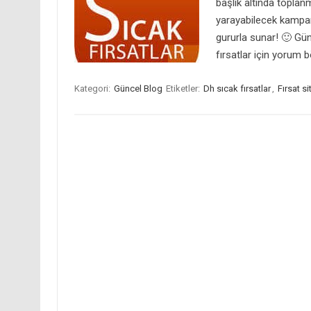
başlık altında toplan
yarayabilecek kampan
gururla sunar! 🙂 Gü
fırsatlar için yorum
Kategori:
Güncel Blog
Etiketler:
Dh sıcak fırsatlar
,
Fırsat si