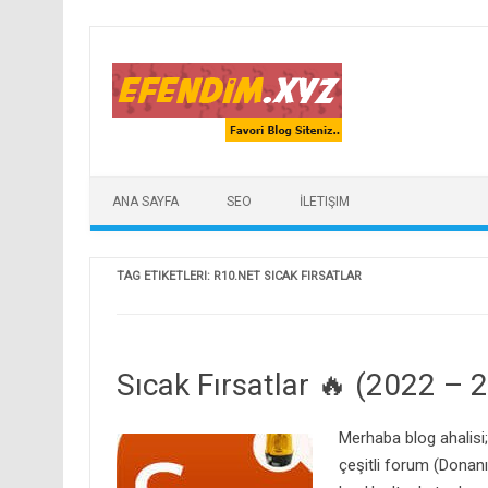
Skip to content
ANA SAYFA
SEO
İLETIŞIM
TAG ETIKETLERI:
R10.NET SICAK FIRSATLAR
Sıcak Fırsatlar 🔥 (2022 – 
Merhaba blog ahalisi;
çeşitli forum (Donan