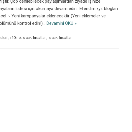
mıştır. Çöp denilebilecek paylaşımlardan ziyade işinize
yaların listesi için okumaya devam edin.. Efendim.xyz blogları
ncel ~ Yeni kampanyalar eklenecektir (Yeni eklemeler ve
 bölümünü kontrol edin!)…
Devamini OKU »
teleri
,
r10.net sıcak fırsatlar
,
sıcak fırsatlar