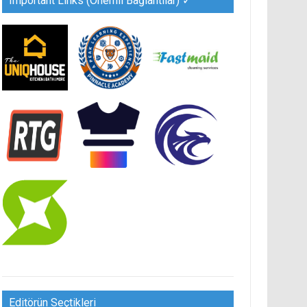
Important Links (Önemli Bağlantılar) ✓
Editörün Seçtikleri