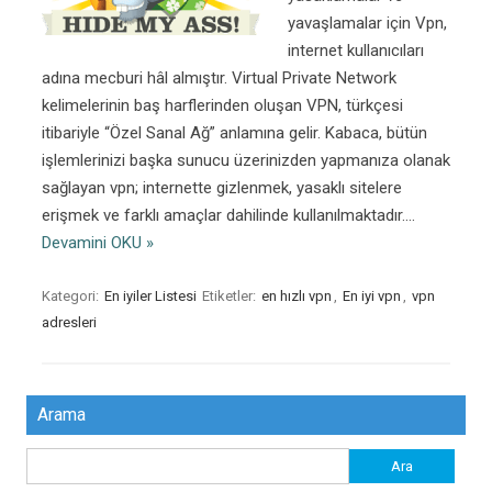
yavaşlamalar için Vpn,
internet kullanıcıları
adına mecburi hâl almıştır. Virtual Private Network
kelimelerinin baş harflerinden oluşan VPN, türkçesi
itibariyle “Özel Sanal Ağ” anlamına gelir. Kabaca, bütün
işlemlerinizi başka sunucu üzerinizden yapmanıza olanak
sağlayan vpn; internette gizlenmek, yasaklı sitelere
erişmek ve farklı amaçlar dahilinde kullanılmaktadır.…
Devamini OKU »
Kategori:
En iyiler Listesi
Etiketler:
en hızlı vpn
,
En iyi vpn
,
vpn
adresleri
Arama
Arama: