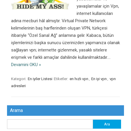
yavaşlamalar için Vpn,
internet kullanıcıları
adına mecburi hâl almıştır. Virtual Private Network
kelimelerinin baş harflerinden oluşan VPN, türkçesi
itibariyle “Özel Sanal Ağ” anlamına gelir. Kabaca, bütün
işlemlerinizi başka sunucu üzerinizden yapmanıza olanak
sağlayan vpn; internette gizlenmek, yasaklı sitelere
erişmek ve farklı amaçlar dahilinde kullanılmaktadır.…
Devamini OKU »
Kategori:
En iyiler Listesi
Etiketler:
en hızlı vpn
,
En iyi vpn
,
vpn
adresleri
Arama
Arama: