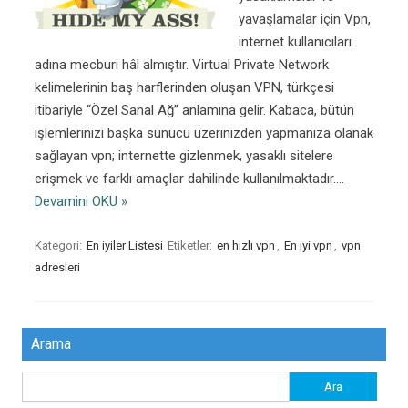
yavaşlamalar için Vpn,
internet kullanıcıları
adına mecburi hâl almıştır. Virtual Private Network
kelimelerinin baş harflerinden oluşan VPN, türkçesi
itibariyle “Özel Sanal Ağ” anlamına gelir. Kabaca, bütün
işlemlerinizi başka sunucu üzerinizden yapmanıza olanak
sağlayan vpn; internette gizlenmek, yasaklı sitelere
erişmek ve farklı amaçlar dahilinde kullanılmaktadır.…
Devamini OKU »
Kategori:
En iyiler Listesi
Etiketler:
en hızlı vpn
,
En iyi vpn
,
vpn
adresleri
Arama
Arama: